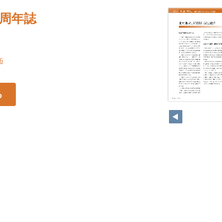
0周年誌
76
る